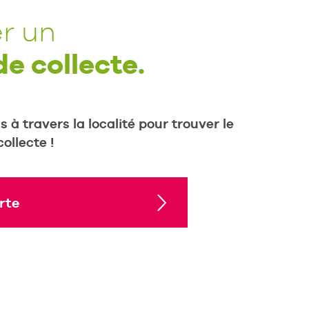
r un
de collecte.
 à travers la localité pour trouver le
ollecte !
rte