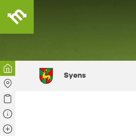
Votre
commune
Syens
Points
de
collectes
Type de
déchets
Contact
et infos
Plus
d'info