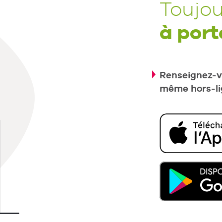
Toujou
à port
Renseignez-vo
même hors-li