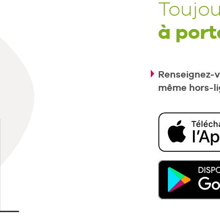
Toujou
à port
Renseignez-vo
même hors-li