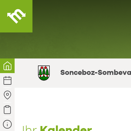
Ihre
Gemeinde
Sonceboz-Sombeva
Kalender
Sammelstellen
Abfallarten
Kontakt
und
Kalender
Ihr
Infos