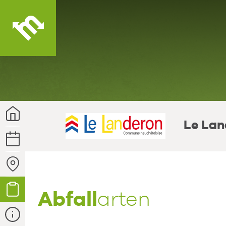
Ihre
Gemeinde
Le Lan
Kalender
Sammelstellen
Abfallarten
Abfall
arten
Kontakt
und
Infos