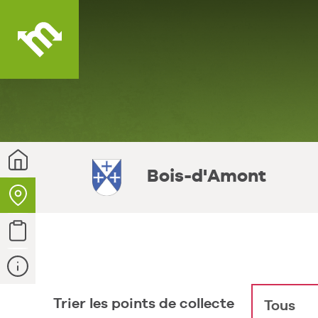
Votre
commune
Bois-d'Amont
Points
de
collectes
Type de
déchets
Contact
et infos
Trier les points de collecte