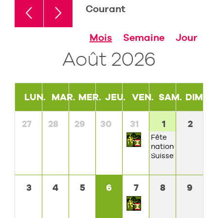
Courant
Mois
Semaine
Jour
Août 2026
LUN.
MAR.
MER.
JEU.
VEN.
SAM.
DIM.
27
28
29
30
31
1
2
Fête
nationale
Suisse
3
4
5
6
7
8
9