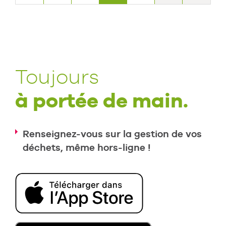
10
11
12
13
14
15
16
Toujours
à portée de main.
17
18
19
20
21
22
23
Renseignez-vous sur la gestion de vos
déchets, même hors-ligne !
24
25
26
27
28
29
30